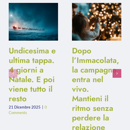
Undicesima e
Dopo
ultima tappa.
l’Immacolata,
4 giorni a
la campagna
Natale. E poi
entra nel
viene tutto il
vivo.
resto
Mantieni il
ritmo senza
21 Dicembre 2025
|
0
Comments
perdere la
relazione