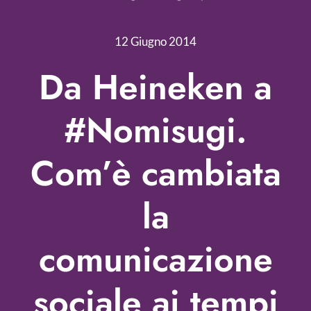
Nonprofit Blog
12 Giugno 2014
Libri
Da Heineken a
Fundraising Academy
#Nomisugi.
Multimedia
Com’è cambiata
Come contattarci
la
comunicazione
sociale ai tempi