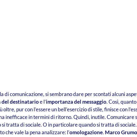
a di comunicazione, si sembrano dare per scontati alcuni aspetti
a del destinatario
e l’
importanza del messaggio
. Così, quanto
 oltre, pur con l’essere un bell’esercizio di stile, finisce con l
 inefficace in termini di ritorno. Quindi, inutile.
Comunicare se
i tratta di sociale. O in particolare quando si tratta di social
che vale la pena analizzare: l’
omologazione
.
Marco Grum