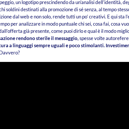
ggio, un logotipo prescindendo da un’analisi dell’identità, degli
ochi soldini destinati alla promozione di sé senza, al tempo stess
ione dal web e non solo, rende tutti un po’ creativi. E qui sta l’
empo per analizzare in modo puntuale chi sei, cosa fai, cosa vuoi, 
 dall’offerta già presente, come puoi dirlo e qual è il modo migli
zione rendono sterile il messaggio,
spesse volte autoreferen
 cura a linguaggi sempre uguali e poco stimolanti. Investimen
? Davvero?