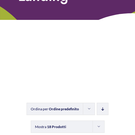
Libri
Fundraising Academy
Multimedia
Come contattarci
Ordina per
Ordine predefinito
Mostra
18 Prodotti