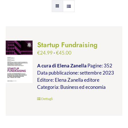
Startup Fundraising
Fascia
€
24.99
-
€
45.00
di
A cura di Elena Zanella
Pagine: 352
prezzo:
Data pubblicazione: settembre 2023
da
Editore: Elena Zanella editore
€24.99
Categoria: Business ed economia
a
€45.00
Dettagli