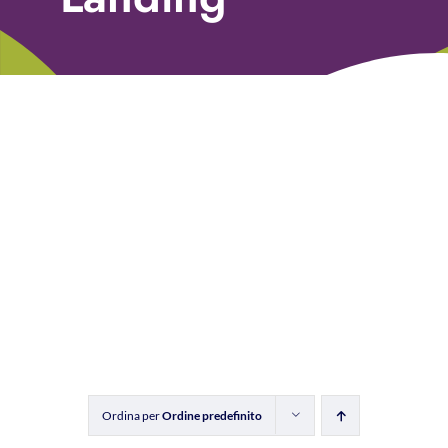
Libri
Fundraising Academy
Multimedia
Come contattarci
Ordina per
Ordine predefinito