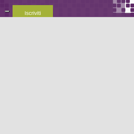
Iscriviti
Leggi la
privacy policy
del blog.
METODO DI PAGAMENTO
Se non hai un account PayPal puoi pagare con la tua carta di