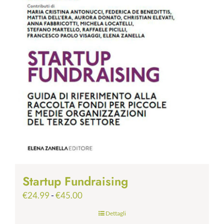
Startup Fundraising
Fascia
€
24.99
-
€
45.00
di
Dettagli
prezzo: