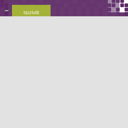
Iscriviti
Leggi la
privacy policy
del blog.
METODO DI PAGAMENTO
Se non hai un account PayPal puoi pagare con la tua carta di