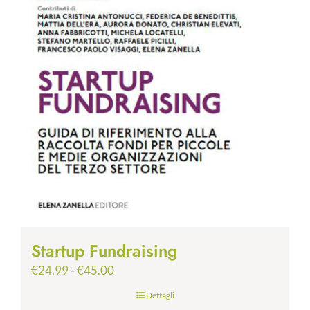
Startup Fundraising
Fascia
€
24.99
-
€
45.00
di
Dettagli
prezzo: