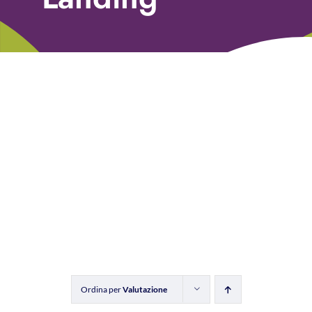
Libri
Fundraising Academy
Multimedia
Come contattarci
Ordina per
Valutazione