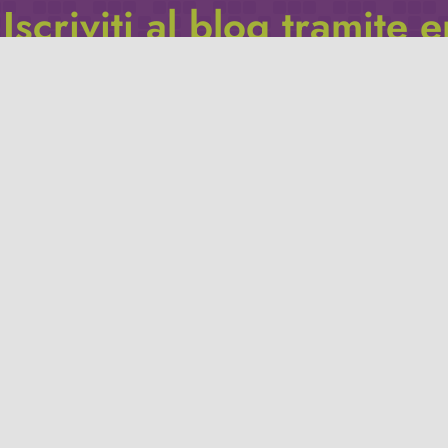
Iscriviti al blog tramite 
Inserisci il tuo indirizzo e-mail per iscriverti a questo blog, e r
le notifiche di nuovi post.
Indirizzo
email
Iscriviti
Leggi la
privacy policy
del blog.