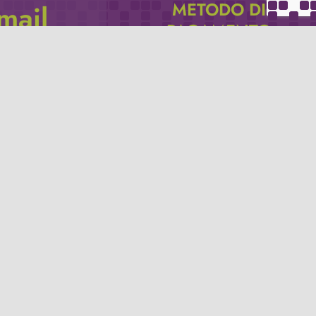
METODO DI
email
PAGAMENTO
icevere via e-mail
Se non hai un account PayPal puoi
pagare con la tua carta di credito.
Privacy policy
Termini e condizioni