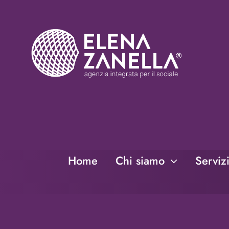
Salta
al
contenuto
Home
Chi siamo
Serviz