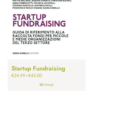
Startup Fundraising
Fascia
€
24.99
-
€
45.00
di
Dettagli
prezzo:
da
€24.99
a
€45.00