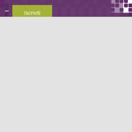
Iscriviti
Leggi la
privacy policy
del blog.
METODO DI PAGAMENTO
Se non hai un account PayPal puoi pagare con la tua carta di