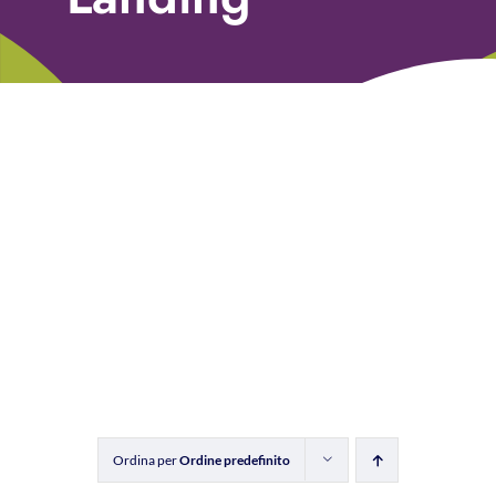
Libri
Fundraising Academy
Multimedia
Come contattarci
Ordina per
Ordine predefinito