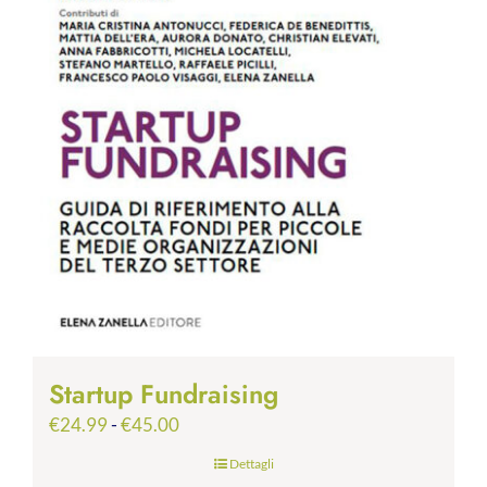
Startup Fundraising
Fascia
€
24.99
-
€
45.00
di
Dettagli
prezzo: