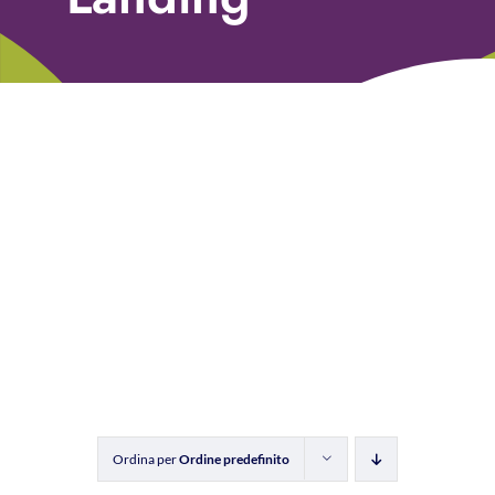
Libri
Fundraising Academy
Multimedia
Come contattarci
Ordina per
Ordine predefinito