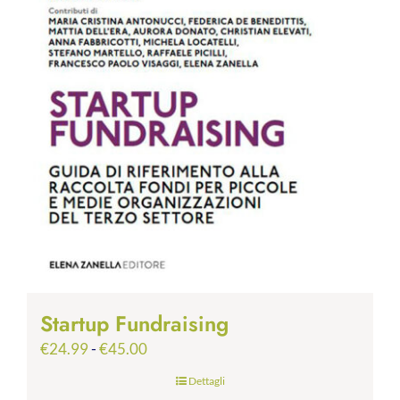
Startup Fundraising
Fascia
€
24.99
-
€
45.00
di
Dettagli
prezzo: