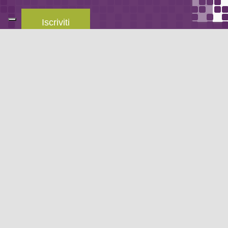
Iscriviti
Leggi la
privacy policy
del blog.
METODO DI PAGAMENTO
Se non hai un account PayPal puoi pagare con la tua carta di