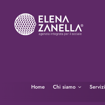
Salta
al
contenuto
Home
Chi siamo
Serviz