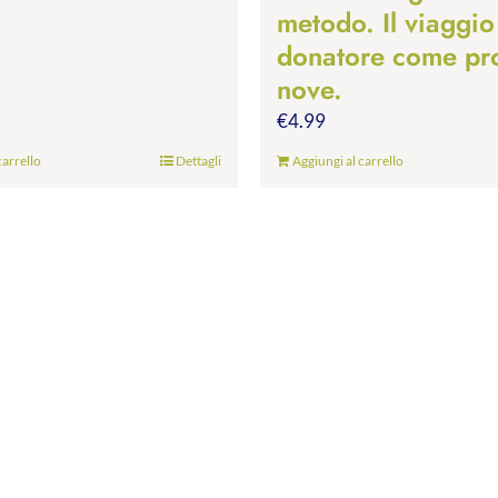
metodo. Il viaggio
donatore come pr
nove.
€
4.99
carrello
Dettagli
Aggiungi al carrello