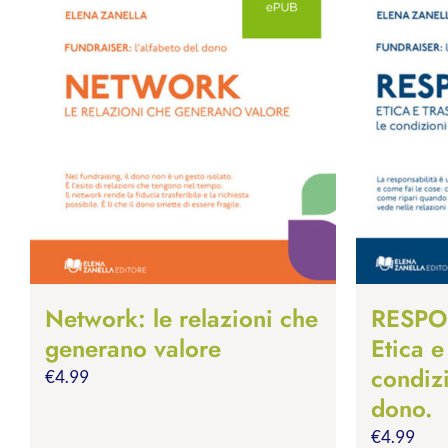
Network: le relazioni che
RESPO
generano valore
Etica e
condiz
€
4.99
dono.
€
4.99