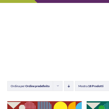
Ordina per
Ordine predefinito
Mostra
18 Prodotti