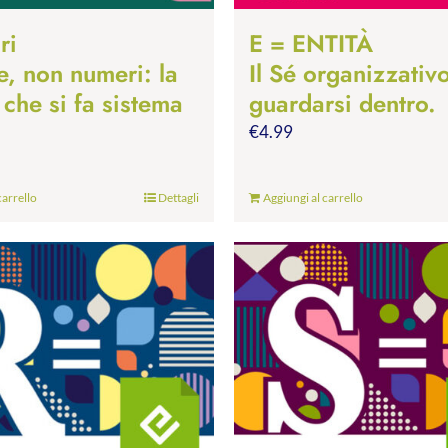
ri
E = ENTITÀ
e, non numeri: la
Il Sé organizzativ
 che si fa sistema
guardarsi dentro.
€
4.99
carrello
Dettagli
Aggiungi al carrello