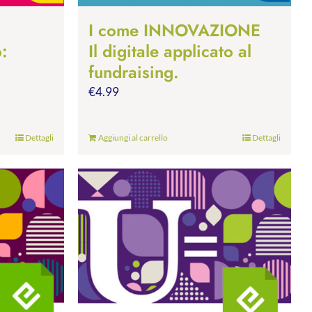
I come INNOVAZIONE
o:
Il digitale applicato al
fundraising.
€
4.99
Dettagli
Aggiungi al carrello
Dettagli