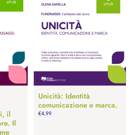
Unicità: Identità
comunicazione e marca.
, il
€
4.99
re. Il
ome