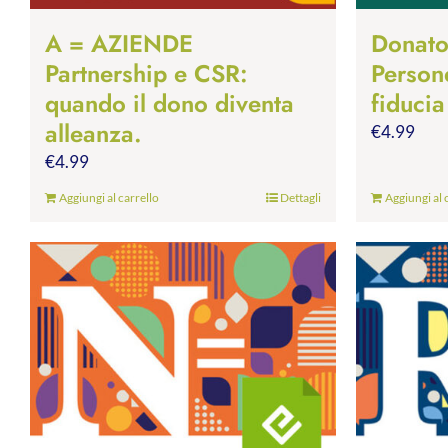
A = AZIENDE
Donato
Partnership e CSR:
Person
quando il dono diventa
fiducia
alleanza.
€
4.99
€
4.99
Aggiungi al carrello
Dettagli
Aggiungi al 