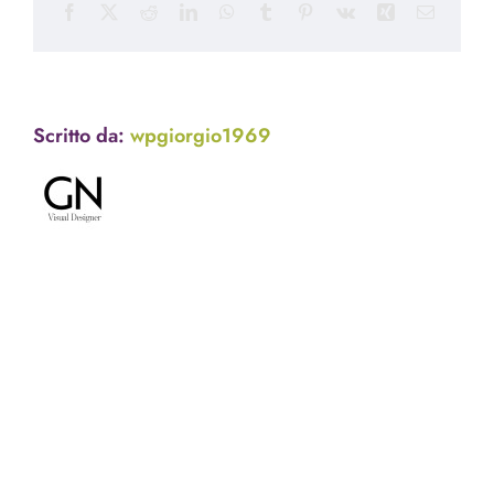
Facebook
X
Reddit
LinkedIn
WhatsApp
Tumblr
Pinterest
Vk
Xing
Email
Scritto da:
wpgiorgio1969