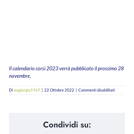
Libri
Fundraising Academy
Multimedia
Come contattarci
Il calendario corsi 2023 verrà pubblicato il prossimo 28
novembre.
su
Di
wpgiorgio1969
|
22 Ottobre 2022
|
Commenti disabilitati
Calendario
corsi
Condividi su: