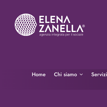
Salta
al
contenuto
Home
Chi siamo
Serviz