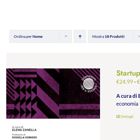
Ordina per
Nome
Mostra
18 Prodotti
Startu
€
24.99
-
A cura di 
economia
Dettagli