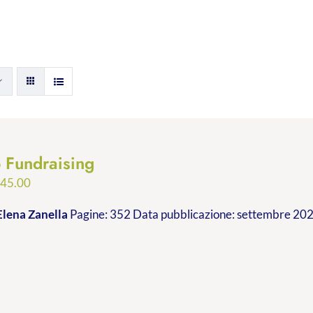
p Fundraising
Fascia
€
45.00
di
Elena Zanella
Pagine: 352 Data pubblicazione: settembre 2023
prezzo:
da
€24.99
a
€45.00