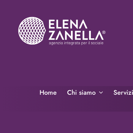
Salta
al
contenuto
Home
Chi siamo
Serviz