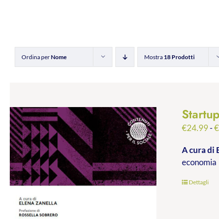
Ordina per
Nome
Mostra
18 Prodotti
Startu
€
24.99
-
A cura di 
economia
Dettagli