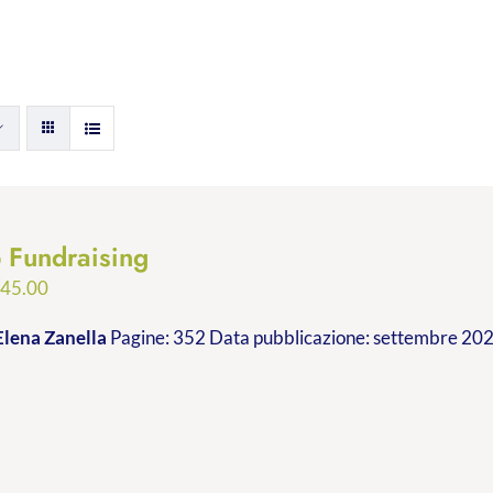
p Fundraising
Fascia
€
45.00
di
Elena Zanella
Pagine: 352 Data pubblicazione: settembre 2023
prezzo:
da
€24.99
a
€45.00