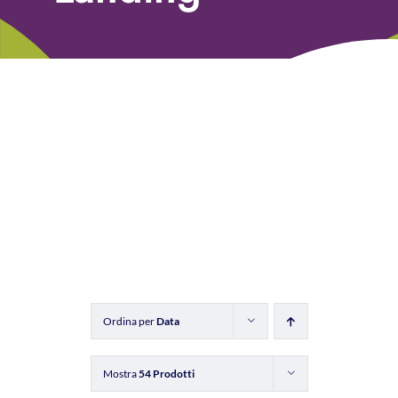
Libri
Fundraising Academy
Multimedia
Come contattarci
Ordina per
Data
Mostra
54 Prodotti