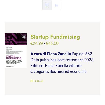
Startup Fundraising
Fascia
€
24.99
-
€
45.00
di
A cura di Elena Zanella
Pagine: 352
prezzo:
Data pubblicazione: settembre 2023
da
Editore: Elena Zanella editore
€24.99
Categoria: Business ed economia
a
€45.00
Dettagli