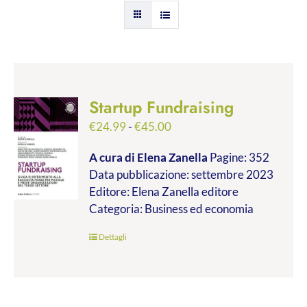
Startup Fundraising
Fascia
€
24.99
-
€
45.00
di
A cura di Elena Zanella
Pagine: 352
prezzo:
Data pubblicazione: settembre 2023
da
Editore: Elena Zanella editore
€24.99
Categoria: Business ed economia
a
€45.00
Dettagli