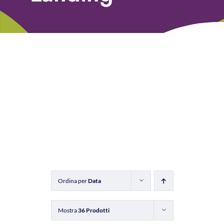
Libri
Fundraising Academy
Multimedia
Come contattarci
Ordina per
Data
Mostra
36 Prodotti