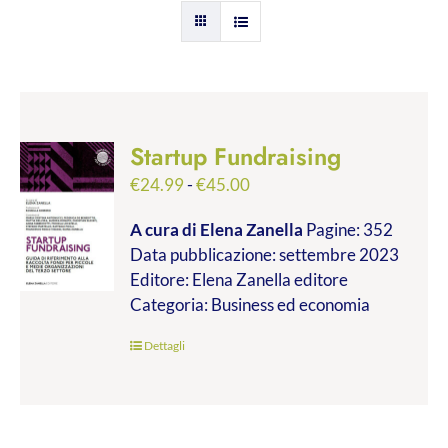
Startup Fundraising
Fascia
€
24.99
-
€
45.00
di
A cura di Elena Zanella
Pagine: 352
prezzo:
Data pubblicazione: settembre 2023
da
Editore: Elena Zanella editore
€24.99
Categoria: Business ed economia
a
€45.00
Dettagli