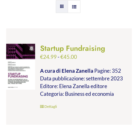
Startup Fundraising
Fascia
€
24.99
-
€
45.00
di
A cura di Elena Zanella
Pagine: 352
prezzo:
Data pubblicazione: settembre 2023
da
Editore: Elena Zanella editore
€24.99
Categoria: Business ed economia
a
€45.00
Dettagli