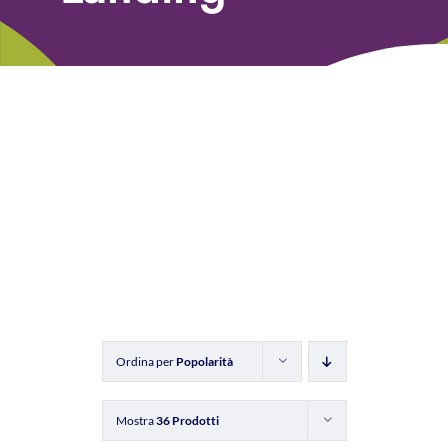
Libri
Fundraising Academy
Multimedia
Come contattarci
Ordina per
Popolarità
Mostra
36 Prodotti