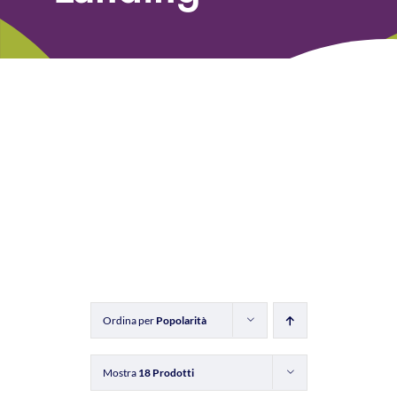
Libri
Fundraising Academy
Multimedia
Come contattarci
Ordina per
Popolarità
Mostra
18 Prodotti