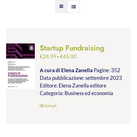
Startup Fundraising
Fascia
€
24.99
-
€
45.00
di
A cura di Elena Zanella
Pagine: 352
prezzo:
Data pubblicazione: settembre 2023
da
Editore: Elena Zanella editore
€24.99
Categoria: Business ed economia
a
€45.00
Dettagli