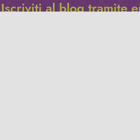
Iscriviti al blog tramite 
Inserisci il tuo indirizzo e-mail per iscriverti a questo blog, e r
le notifiche di nuovi post.
Indirizzo
email
Iscriviti
Leggi la
privacy policy
del blog.