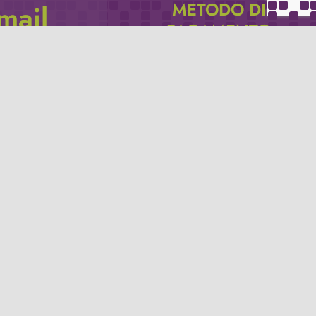
METODO DI
email
PAGAMENTO
icevere via e-mail
Se non hai un account PayPal puoi
pagare con la tua carta di credito.
Privacy policy
Termini e condizioni