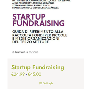
Startup Fundraising
Fascia
€
24.99
-
€
45.00
di
Dettagli
prezzo:
da
€24.99
a
€45.00