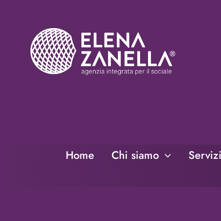
Salta
al
contenuto
Home
Chi siamo
Serviz