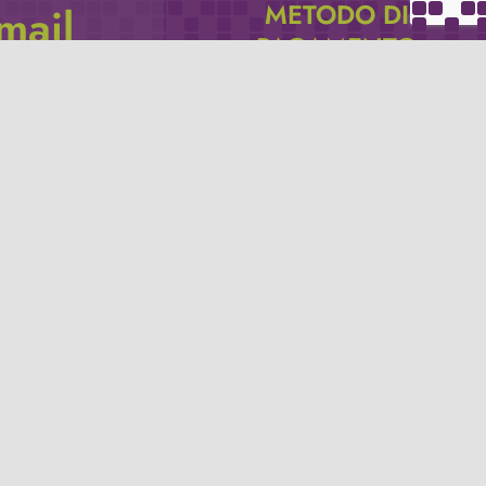
METODO DI
email
PAGAMENTO
icevere via e-mail
Se non hai un account PayPal puoi
pagare con la tua carta di credito.
Privacy policy
Termini e condizioni