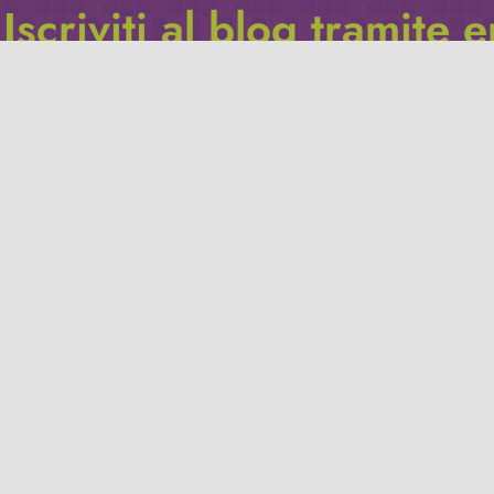
Iscriviti al blog tramite 
Inserisci il tuo indirizzo e-mail per iscriverti a questo blog, e r
le notifiche di nuovi post.
Indirizzo
email
Iscriviti
Leggi la
privacy policy
del blog.