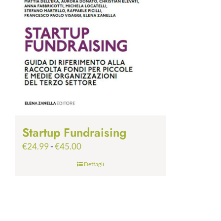
Startup Fundraising
Fascia
€
24.99
-
€
45.00
di
Dettagli
prezzo:
da
€24.99
a
€45.00