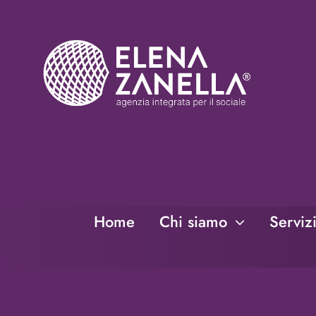
Salta
al
contenuto
Home
Chi siamo
Serviz