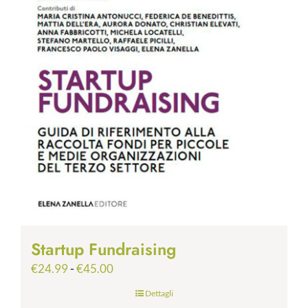
Startup Fundraising
Fascia
€
24.99
-
€
45.00
di
Dettagli
prezzo: