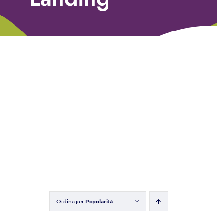
Libri
Fundraising Academy
Multimedia
Come contattarci
Ordina per
Popolarità