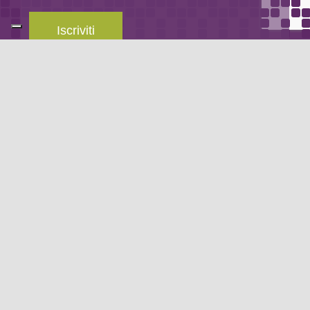
Iscriviti
Leggi la
privacy policy
del blog.
METODO DI PAGAMENTO
Se non hai un account PayPal puoi pagare con la tua carta di