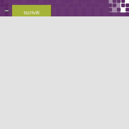
Iscriviti
Leggi la
privacy policy
del blog.
METODO DI PAGAMENTO
Se non hai un account PayPal puoi pagare con la tua carta di