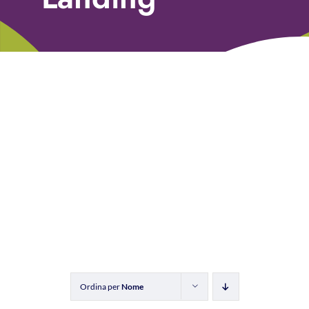
Libri
Fundraising Academy
Multimedia
Come contattarci
Ordina per
Nome