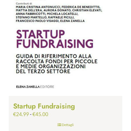
Startup Fundraising
Fascia
€
24.99
-
€
45.00
di
Dettagli
prezzo: