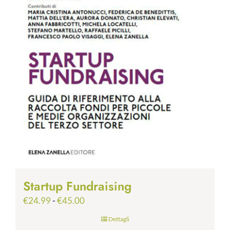
Startup Fundraising
Fascia
€
24.99
-
€
45.00
di
Dettagli
prezzo: