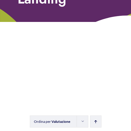
Libri
Fundraising Academy
Multimedia
Come contattarci
Ordina per
Valutazione