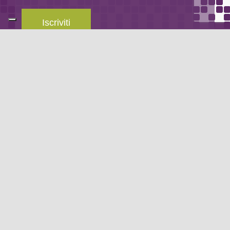
Iscriviti
Leggi la
privacy policy
del blog.
METODO DI PAGAMENTO
Se non hai un account PayPal puoi pagare con la tua carta di