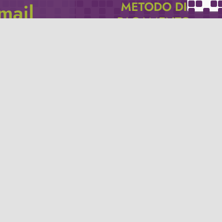
METODO DI
email
PAGAMENTO
icevere via e-mail
Se non hai un account PayPal puoi
pagare con la tua carta di credito.
Privacy policy
Termini e condizioni