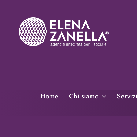
Salta
al
contenuto
Home
Chi siamo
Serviz