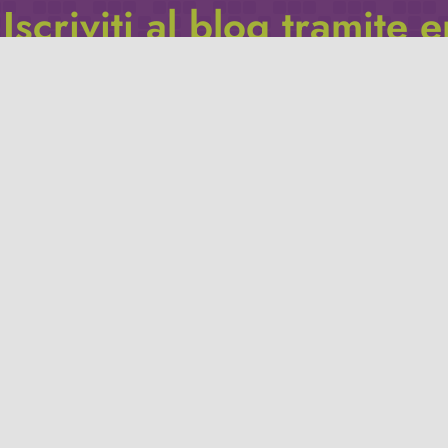
Iscriviti al blog tramite 
Inserisci il tuo indirizzo e-mail per iscriverti a questo blog, e r
le notifiche di nuovi post.
Indirizzo
email
Iscriviti
Leggi la
privacy policy
del blog.