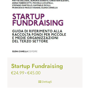
Startup Fundraising
Fascia
€
24.99
-
€
45.00
di
Dettagli
prezzo:
da
€24.99
a
€45.00