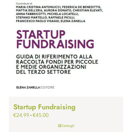
Startup Fundraising
Fascia
€
24.99
-
€
45.00
di
Dettagli
prezzo: