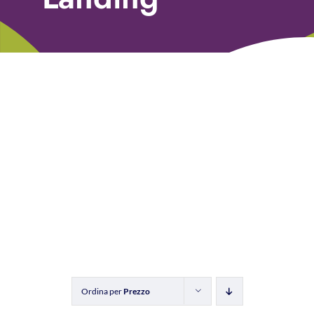
Libri
Fundraising Academy
Multimedia
Come contattarci
Ordina per
Prezzo