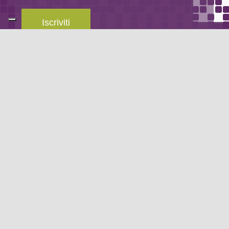
Iscriviti
Leggi la
privacy policy
del blog.
METODO DI PAGAMENTO
Se non hai un account PayPal puoi pagare con la tua carta di