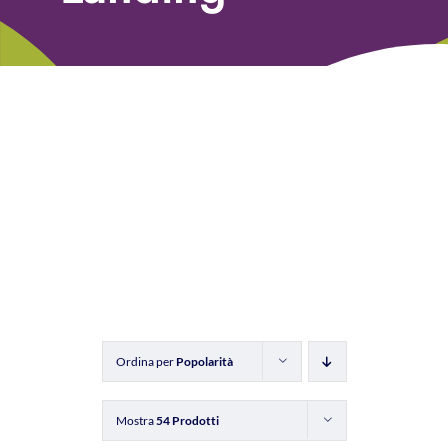
Libri
Fundraising Academy
Multimedia
Come contattarci
Ordina per
Popolarità
Mostra
54 Prodotti