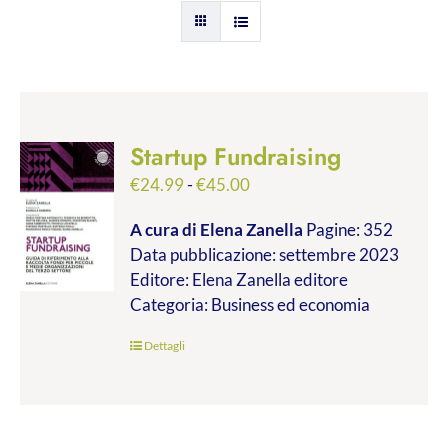
Startup Fundraising
Fascia
€
24.99
-
€
45.00
di
A cura di Elena Zanella
Pagine: 352
prezzo:
Data pubblicazione: settembre 2023
da
Editore: Elena Zanella editore
€24.99
Categoria: Business ed economia
a
€45.00
Dettagli