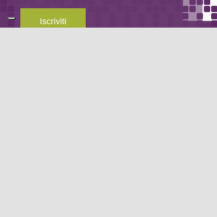
Iscriviti
Leggi la
privacy policy
del blog.
METODO DI PAGAMENTO
Se non hai un account PayPal puoi pagare con la tua carta di