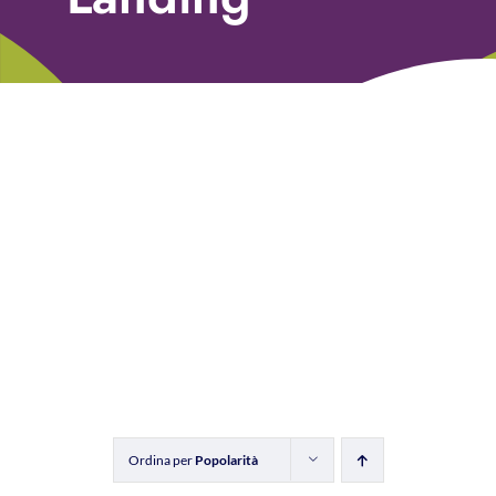
Libri
Fundraising Academy
Multimedia
Come contattarci
Ordina per
Popolarità