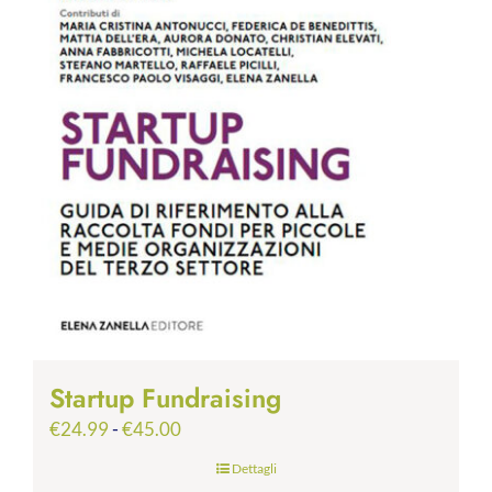
Startup Fundraising
Fascia
€
24.99
-
€
45.00
di
Dettagli
prezzo: