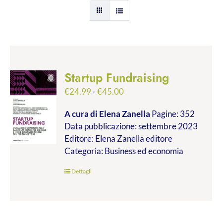
Startup Fundraising
Fascia
€
24.99
-
€
45.00
di
A cura di Elena Zanella
Pagine: 352
prezzo:
Data pubblicazione: settembre 2023
da
Editore: Elena Zanella editore
€24.99
Categoria: Business ed economia
a
€45.00
Dettagli