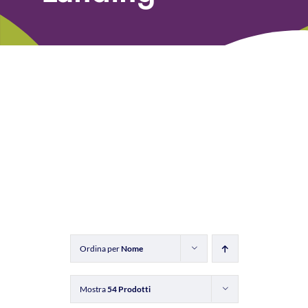
Libri
Fundraising Academy
Multimedia
Come contattarci
Ordina per
Nome
Mostra
54 Prodotti