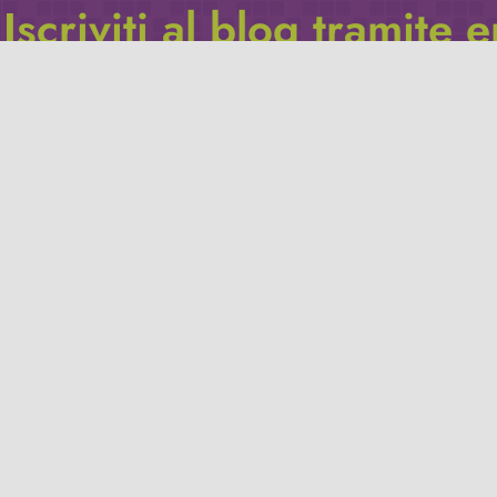
Iscriviti al blog tramite 
Inserisci il tuo indirizzo e-mail per iscriverti a questo blog, e r
le notifiche di nuovi post.
Indirizzo
email
Iscriviti
Leggi la
privacy policy
del blog.