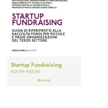
Startup Fundraising
Fascia
€
24.99
-
€
45.00
di
Dettagli
prezzo:
da
€24.99
a
€45.00