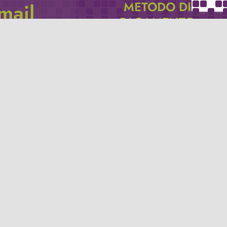
METODO DI
email
PAGAMENTO
icevere via e-mail
Se non hai un account PayPal puoi
pagare con la tua carta di credito.
Privacy policy
Termini e condizioni