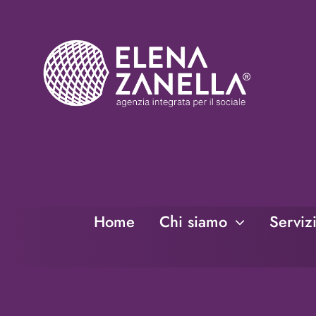
Salta
al
contenuto
Home
Chi siamo
Serviz