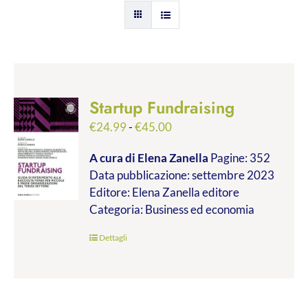
Startup Fundraising
Fascia
€
24.99
-
€
45.00
di
A cura di Elena Zanella
Pagine: 352
prezzo:
Data pubblicazione: settembre 2023
da
Editore: Elena Zanella editore
€24.99
Categoria: Business ed economia
a
€45.00
Dettagli