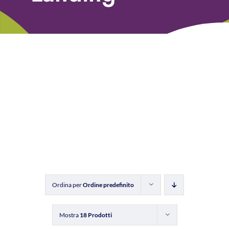
Libri
Fundraising Academy
Multimedia
Come contattarci
Ordina per
Ordine predefinito
Mostra
18 Prodotti