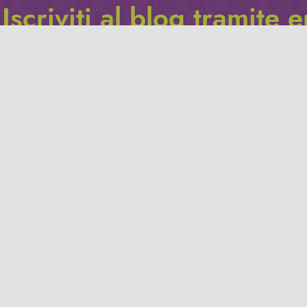
Iscriviti al blog tramite 
Inserisci il tuo indirizzo e-mail per iscriverti a questo blog, e r
le notifiche di nuovi post.
Indirizzo
email
Iscriviti
Leggi la
privacy policy
del blog.