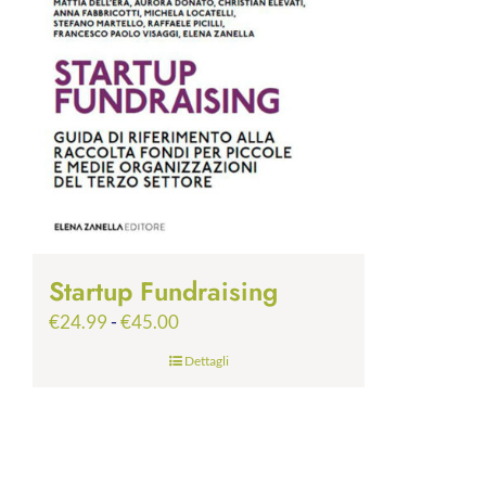
Startup Fundraising
Fascia
€
24.99
-
€
45.00
di
Dettagli
prezzo:
da
€24.99
a
€45.00