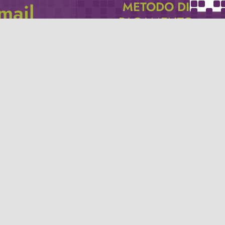
METODO DI
email
PAGAMENTO
icevere via e-mail
Se non hai un account PayPal puoi
pagare con la tua carta di credito.
Privacy policy
Termini e condizioni