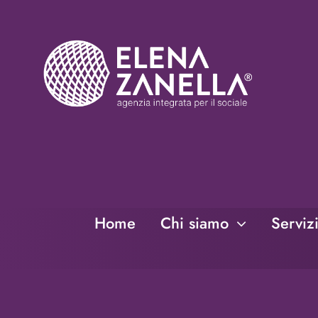
Salta
al
contenuto
Home
Chi siamo
Serviz