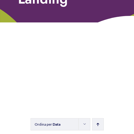
Libri
Fundraising Academy
Multimedia
Come contattarci
Ordina per
Data