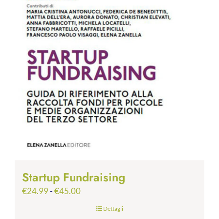
Startup Fundraising
Fascia
€
24.99
-
€
45.00
di
Dettagli
prezzo: