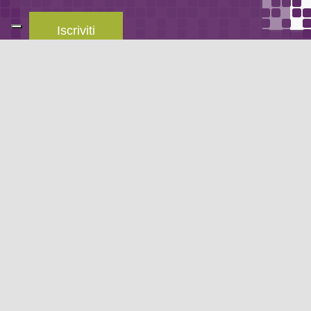
Iscriviti
Leggi la
privacy policy
del blog.
METODO DI PAGAMENTO
Se non hai un account PayPal puoi pagare con la tua carta di