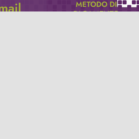
METODO DI
email
PAGAMENTO
icevere via e-mail
Se non hai un account PayPal puoi
pagare con la tua carta di credito.
Privacy policy
Termini e condizioni