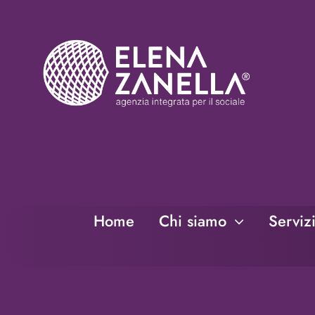
Salta
al
contenuto
Home
Chi siamo
Serviz