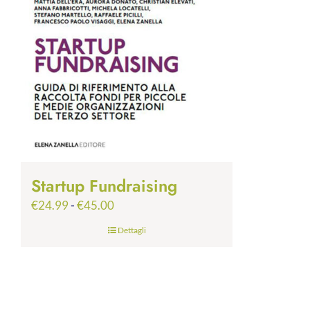
Startup Fundraising
Fascia
€
24.99
-
€
45.00
di
Dettagli
prezzo:
da
€24.99
a
€45.00