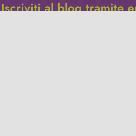
Iscriviti al blog tramite 
Inserisci il tuo indirizzo e-mail per iscriverti a questo blog, e r
le notifiche di nuovi post.
Indirizzo
email
Iscriviti
Leggi la
privacy policy
del blog.