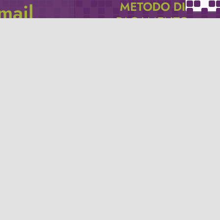
METODO DI
email
PAGAMENTO
icevere via e-mail
Se non hai un account PayPal puoi
pagare con la tua carta di credito.
Privacy policy
Termini e condizioni