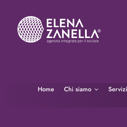
Salta
al
contenuto
Home
Chi siamo
Serviz