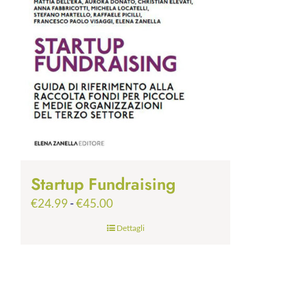
Startup Fundraising
Fascia
€
24.99
-
€
45.00
di
Dettagli
prezzo:
da
€24.99
a
€45.00