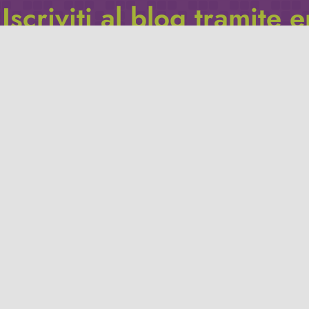
Iscriviti al blog tramite 
Inserisci il tuo indirizzo e-mail per iscriverti a questo blog, e r
le notifiche di nuovi post.
Indirizzo
email
Iscriviti
Leggi la
privacy policy
del blog.