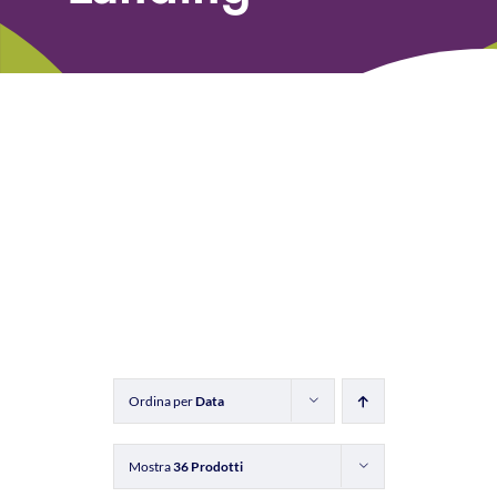
Libri
Fundraising Academy
Multimedia
Come contattarci
Ordina per
Data
Mostra
36 Prodotti