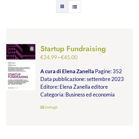
Startup Fundraising
Fascia
€
24.99
-
€
45.00
di
A cura di Elena Zanella
Pagine: 352
prezzo:
Data pubblicazione: settembre 2023
da
Editore: Elena Zanella editore
€24.99
Categoria: Business ed economia
a
€45.00
Dettagli