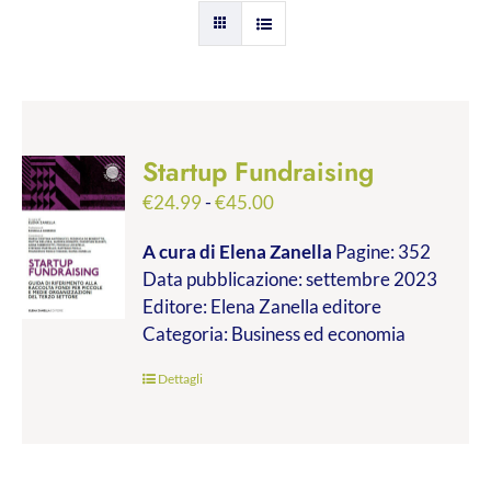
Startup Fundraising
Fascia
€
24.99
-
€
45.00
di
A cura di Elena Zanella
Pagine: 352
prezzo:
Data pubblicazione: settembre 2023
da
Editore: Elena Zanella editore
€24.99
Categoria: Business ed economia
a
€45.00
Dettagli