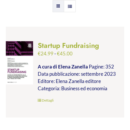
Startup Fundraising
Fascia
€
24.99
-
€
45.00
di
A cura di Elena Zanella
Pagine: 352
prezzo:
Data pubblicazione: settembre 2023
da
Editore: Elena Zanella editore
€24.99
Categoria: Business ed economia
a
€45.00
Dettagli