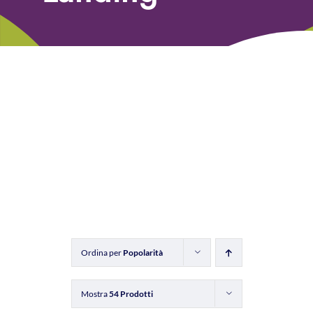
Libri
Fundraising Academy
Multimedia
Come contattarci
Ordina per
Popolarità
Mostra
54 Prodotti