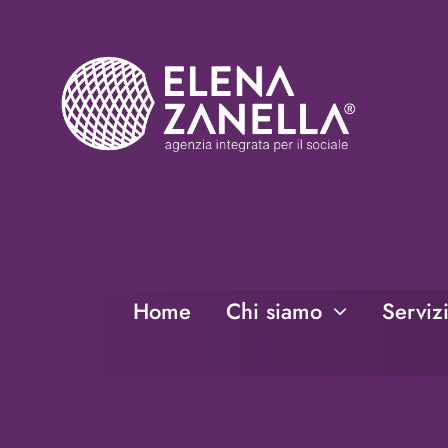
Salta
al
contenuto
Home
Chi siamo
Serviz