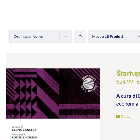
Ordina per
Nome
Mostra
18 Prodotti
Startu
€
24.99
-
A cura di 
economia
Dettagli