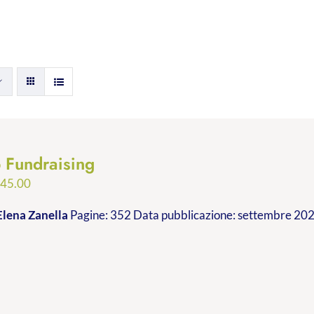
p Fundraising
Fascia
€
45.00
di
Elena Zanella
Pagine: 352 Data pubblicazione: settembre 2023
prezzo:
da
€24.99
a
€45.00