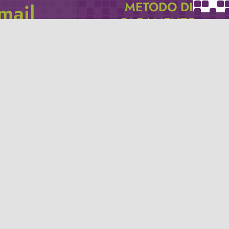
METODO DI
email
PAGAMENTO
icevere via e-mail
Se non hai un account PayPal puoi
pagare con la tua carta di credito.
Privacy policy
Termini e condizioni