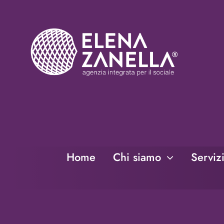
Salta
al
contenuto
Home
Chi siamo
Serviz