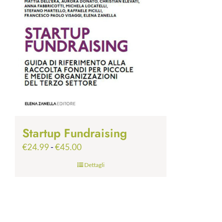
Startup Fundraising
Fascia
€
24.99
-
€
45.00
di
Dettagli
prezzo:
da
€24.99
a
€45.00