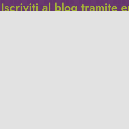
Iscriviti al blog tramite 
Inserisci il tuo indirizzo e-mail per iscriverti a questo blog, e r
le notifiche di nuovi post.
Indirizzo
email
Iscriviti
Leggi la
privacy policy
del blog.