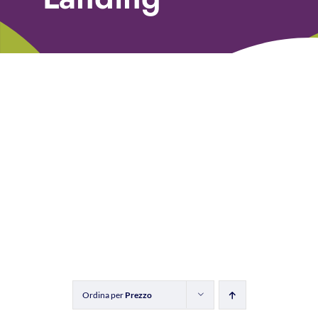
Libri
Fundraising Academy
Multimedia
Come contattarci
Ordina per
Prezzo