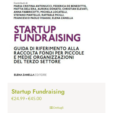
Startup Fundraising
Fascia
€
24.99
-
€
45.00
di
Dettagli
prezzo: