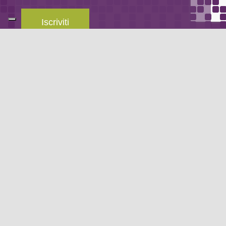
Iscriviti
Leggi la
privacy policy
del blog.
METODO DI PAGAMENTO
Se non hai un account PayPal puoi pagare con la tua carta di