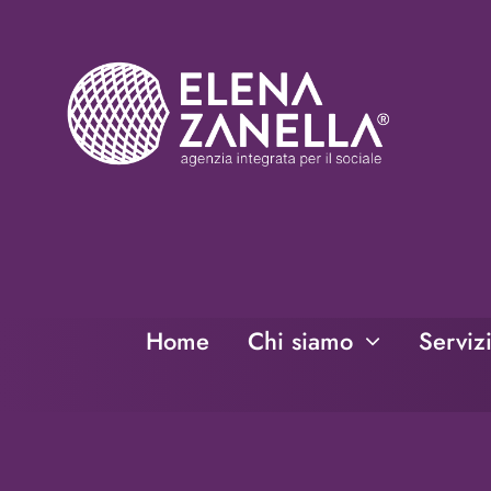
Salta
al
contenuto
Home
Chi siamo
Serviz