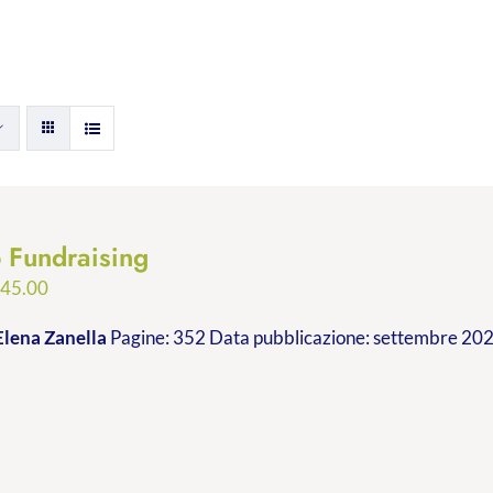
p Fundraising
Fascia
€
45.00
di
Elena Zanella
Pagine: 352 Data pubblicazione: settembre 2023
prezzo:
da
€24.99
a
€45.00