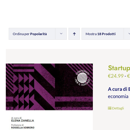
Ordina per
Popolarità
Mostra
18 Prodotti
Startu
€
24.99
-
A cura di 
economia
Dettagli