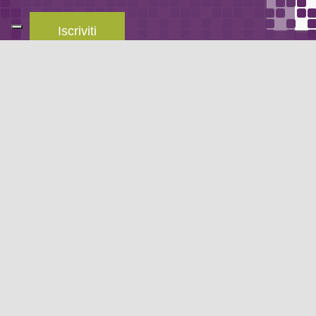
Iscriviti
Leggi la
privacy policy
del blog.
METODO DI PAGAMENTO
Se non hai un account PayPal puoi pagare con la tua carta di