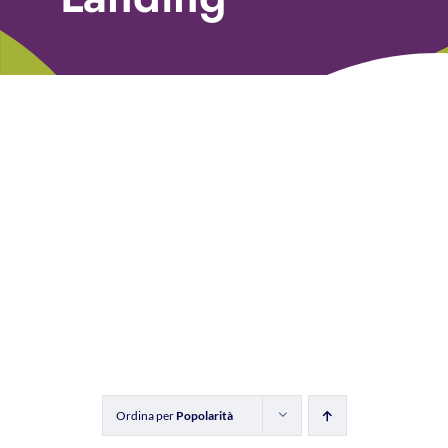
Libri
Fundraising Academy
Multimedia
Come contattarci
Ordina per
Popolarità