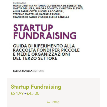
Startup Fundraising
Fascia
€
24.99
-
€
45.00
di
Dettagli
prezzo: