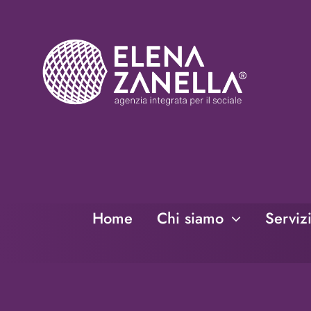
Salta
al
contenuto
Home
Chi siamo
Serviz