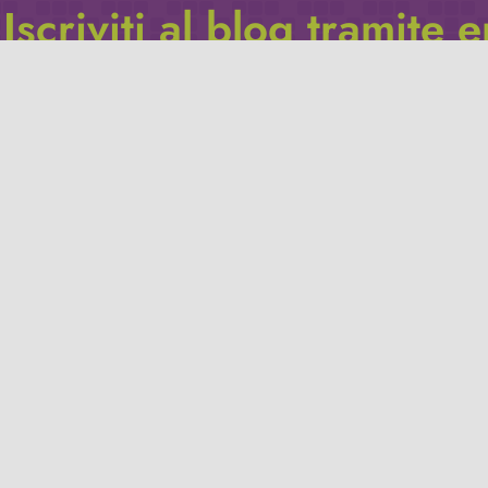
Iscriviti al blog tramite 
Inserisci il tuo indirizzo e-mail per iscriverti a questo blog, e r
le notifiche di nuovi post.
Indirizzo
email
Iscriviti
Leggi la
privacy policy
del blog.