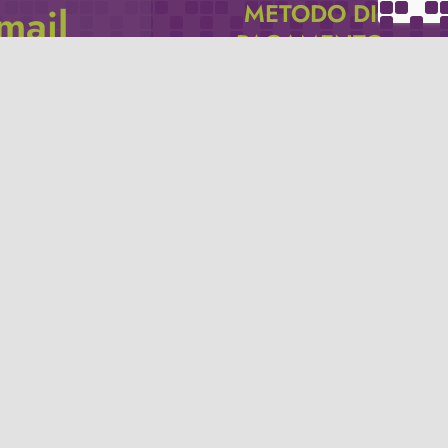
METODO DI
email
PAGAMENTO
icevere via e-mail
Se non hai un account PayPal puoi
pagare con la tua carta di credito.
Privacy policy
Termini e condizioni