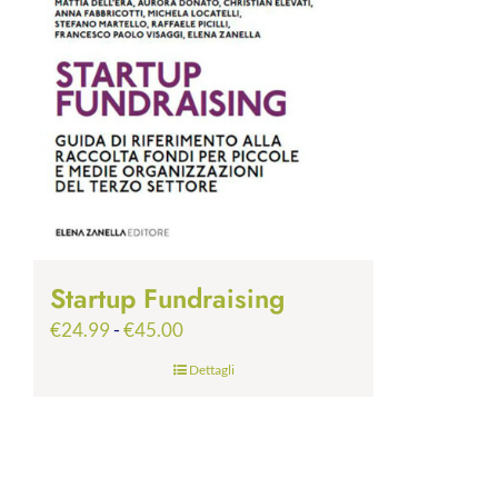
Startup Fundraising
Fascia
€
24.99
-
€
45.00
di
Dettagli
prezzo:
da
€24.99
a
€45.00