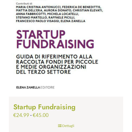
Startup Fundraising
Fascia
€
24.99
-
€
45.00
di
Dettagli
prezzo: