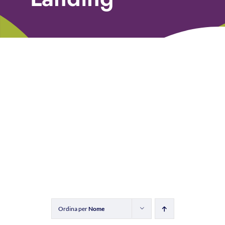
Libri
Fundraising Academy
Multimedia
Come contattarci
Ordina per
Nome