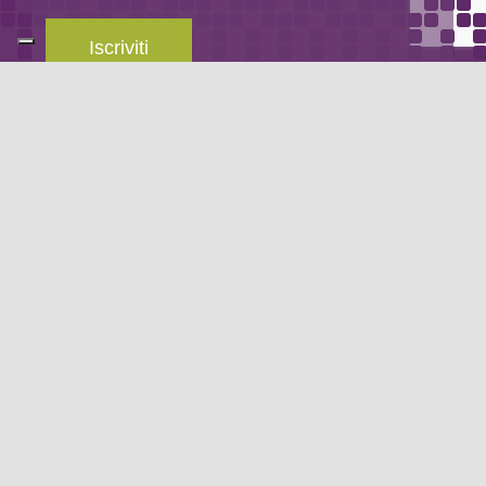
Iscriviti
Leggi la
privacy policy
del blog.
METODO DI PAGAMENTO
Se non hai un account PayPal puoi pagare con la tua carta di