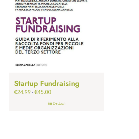
Startup Fundraising
Fascia
€
24.99
-
€
45.00
di
Dettagli
prezzo:
da
€24.99
a
€45.00