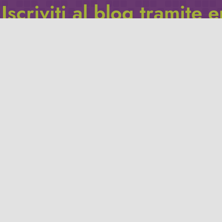
Iscriviti al blog tramite 
Inserisci il tuo indirizzo e-mail per iscriverti a questo blog, e r
le notifiche di nuovi post.
Indirizzo
email
Iscriviti
Leggi la
privacy policy
del blog.