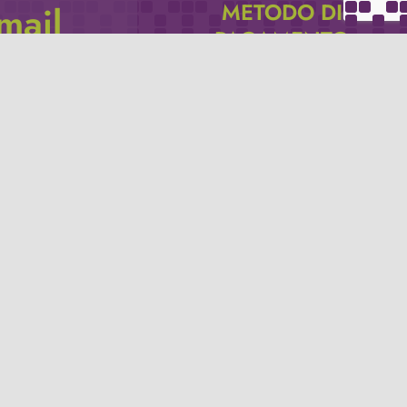
METODO DI
email
PAGAMENTO
icevere via e-mail
Se non hai un account PayPal puoi
pagare con la tua carta di credito.
Privacy policy
Termini e condizioni