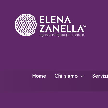
Salta
al
contenuto
Home
Chi siamo
Serviz