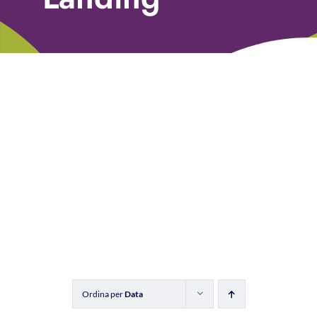
Libri
Fundraising Academy
Multimedia
Come contattarci
Ordina per
Data