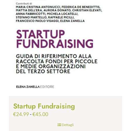
Startup Fundraising
Fascia
€
24.99
-
€
45.00
di
Dettagli
prezzo: