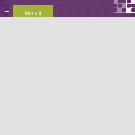
Iscriviti
Leggi la
privacy policy
del blog.
METODO DI PAGAMENTO
Se non hai un account PayPal puoi pagare con la tua carta di