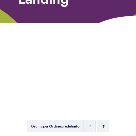
Libri
Fundraising Academy
Multimedia
Come contattarci
Ordina per
Ordine predefinito