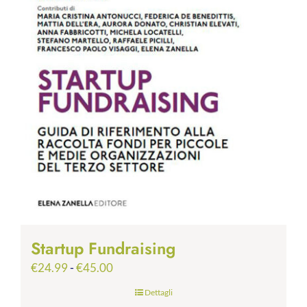
Startup Fundraising
Fascia
€
24.99
-
€
45.00
di
Dettagli
prezzo: