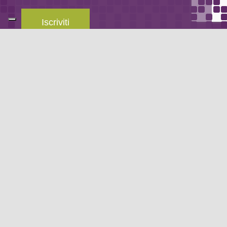
Iscriviti
Leggi la
privacy policy
del blog.
METODO DI PAGAMENTO
Se non hai un account PayPal puoi pagare con la tua carta di