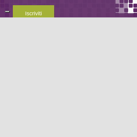
Iscriviti
Leggi la
privacy policy
del blog.
METODO DI PAGAMENTO
Se non hai un account PayPal puoi pagare con la tua carta di