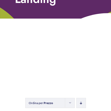
Libri
Fundraising Academy
Multimedia
Come contattarci
Ordina per
Prezzo