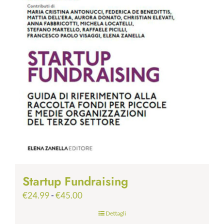
Startup Fundraising
Fascia
€
24.99
-
€
45.00
di
Dettagli
prezzo: