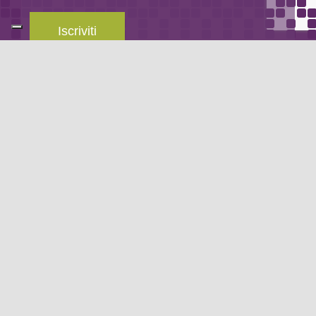
Iscriviti
Leggi la
privacy policy
del blog.
METODO DI PAGAMENTO
Se non hai un account PayPal puoi pagare con la tua carta di