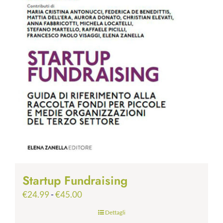
Startup Fundraising
Fascia
€
24.99
-
€
45.00
di
Dettagli
prezzo: