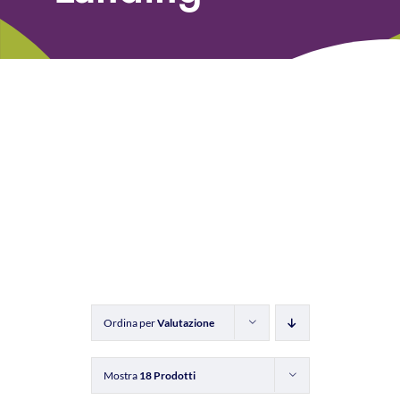
Libri
Fundraising Academy
Multimedia
Come contattarci
Ordina per
Valutazione
Mostra
18 Prodotti