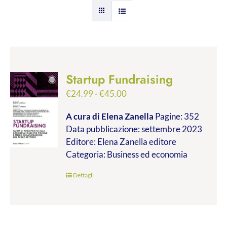
Startup Fundraising
Fascia
€
24.99
-
€
45.00
di
A cura di Elena Zanella
Pagine: 352
prezzo:
Data pubblicazione: settembre 2023
da
Editore: Elena Zanella editore
€24.99
Categoria: Business ed economia
a
€45.00
Dettagli