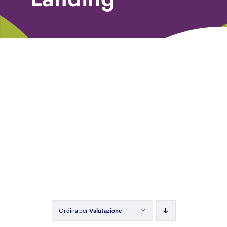
Libri
Fundraising Academy
Multimedia
Come contattarci
Ordina per
Valutazione