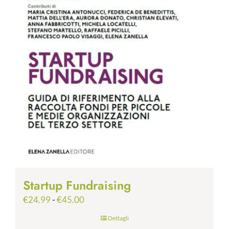
Startup Fundraising
Fascia
€
24.99
-
€
45.00
di
Dettagli
prezzo: