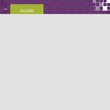
Iscriviti
Leggi la
privacy policy
del blog.
METODO DI PAGAMENTO
Se non hai un account PayPal puoi pagare con la tua carta di